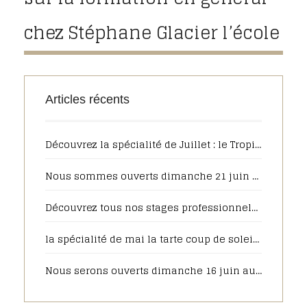
chez Stéphane Glacier l’école
Articles récents
Découvrez la spécialité de Juillet : le Tropique
Nous sommes ouverts dimanche 21 juin de 7h30 à 13h00 pour la fête des pères
Découvrez tous nos stages professionnels pour 2025
la spécialité de mai la tarte coup de soleil sera toujours disponible en juin, pour votre plus grand plaisir
Nous serons ouverts dimanche 16 juin au matin pour la fête des pères, pensez à commander sur notre pâtisserie en ligne.