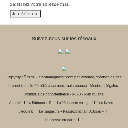
Saisissez votre adresse mail
Suivez-nous sur les réseaux
Copyright © 2020 - stephaneglacier.com par
Refence, création de site
internet dans le 77, référencement, maintenance
-
Mentions légales
-
Politique de confidentialité
-
RGPD
-
Plan du site
Accueil
La Pâtisserie
La Pâtisserie en ligne
Les livres
L’école
Le magazine « Passionnément Artisan »
La presse en parle