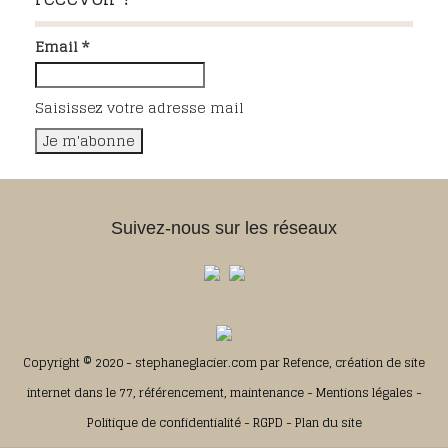
Email *
Saisissez votre adresse mail
Suivez-nous sur les réseaux
Copyright © 2020 - stephaneglacier.com par
Refence, création de site
internet dans le 77, référencement, maintenance
-
Mentions légales
-
Politique de confidentialité
-
RGPD
-
Plan du site