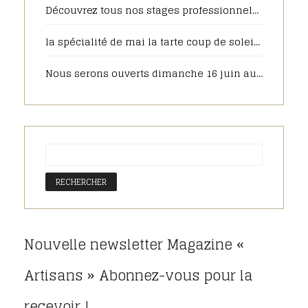
Découvrez tous nos stages professionnels pour 2025
la spécialité de mai la tarte coup de soleil sera toujours disponible en juin, pour votre plus grand plaisir
Nous serons ouverts dimanche 16 juin au matin pour la fête des pères, pensez à commander sur notre pâtisserie en ligne.
Nouvelle newsletter Magazine «
Artisans » Abonnez-vous pour la
recevoir !