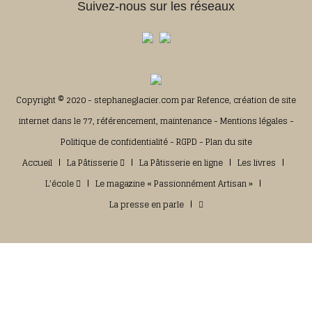
Suivez-nous sur les réseaux
Copyright © 2020 - stephaneglacier.com par
Refence, création de site
internet dans le 77, référencement, maintenance
-
Mentions légales
-
Politique de confidentialité
-
RGPD
-
Plan du site
Accueil
La Pâtisserie
La Pâtisserie en ligne
Les livres
L’école
Le magazine « Passionnément Artisan »
La presse en parle