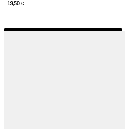
19,50
€
AJOUTER AU PANIER