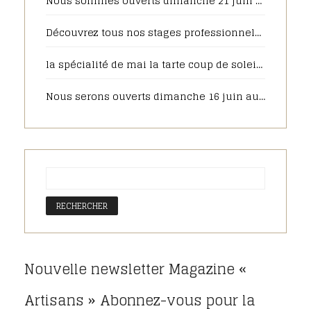
Nous sommes ouverts dimanche 21 juin de 7h30 à 13h00 pour la fête des pères
Découvrez tous nos stages professionnels pour 2025
la spécialité de mai la tarte coup de soleil sera toujours disponible en juin, pour votre plus grand plaisir
Nous serons ouverts dimanche 16 juin au matin pour la fête des pères, pensez à commander sur notre pâtisserie en ligne.
Nouvelle newsletter Magazine «
Artisans » Abonnez-vous pour la