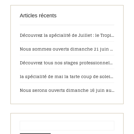
Articles récents
Découvrez la spécialité de Juillet : le Tropique
Nous sommes ouverts dimanche 21 juin de 7h30 à 13h00 pour la fête des pères
Découvrez tous nos stages professionnels pour 2025
la spécialité de mai la tarte coup de soleil sera toujours disponible en juin, pour votre plus grand plaisir
Nous serons ouverts dimanche 16 juin au matin pour la fête des pères, pensez à commander sur notre pâtisserie en ligne.