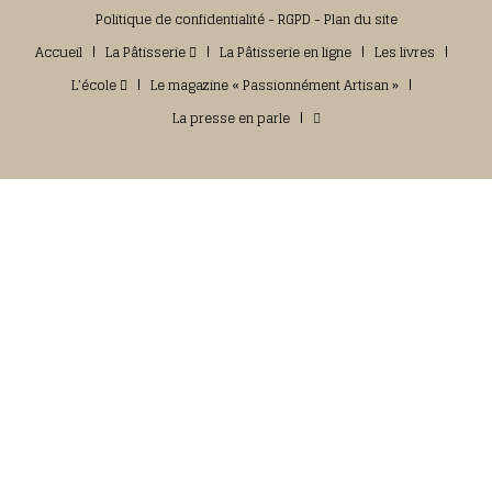
Politique de confidentialité
-
RGPD
-
Plan du site
Accueil
La Pâtisserie
La Pâtisserie en ligne
Les livres
L’école
Le magazine « Passionnément Artisan »
La presse en parle