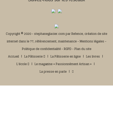
Copyright © 2020 - stephaneglacier.com par
Refence, création de site
internet dans le 77, référencement, maintenance
-
Mentions légales
-
Politique de confidentialité
-
RGPD
-
Plan du site
Accueil
La Pâtisserie
La Pâtisserie en ligne
Les livres
L’école
Le magazine « Passionnément Artisan »
La presse en parle