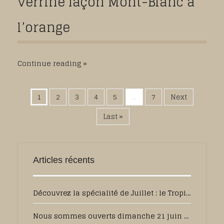
verrine façon Mont-Blanc à
l’orange
Continue reading
1
2
3
4
5
...
7
Next
Last »
Articles récents
Découvrez la spécialité de Juillet : le Tropique
Nous sommes ouverts dimanche 21 juin de 7h30 à 13h00 pour la fête des pères