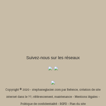
Pâtisseries et gourmandises
20 Rue Rouget de L’isle, 92700 Colombes
Téléphone : +33 (0)1 57 67 67 33
Email : info@stephaneglacier.com
Suivez-nous sur les réseaux
Copyright © 2020 - stephaneglacier.com par
Refence, création de site
internet dans le 77, référencement, maintenance
-
Mentions légales
-
Politique de confidentialité
-
RGPD
-
Plan du site