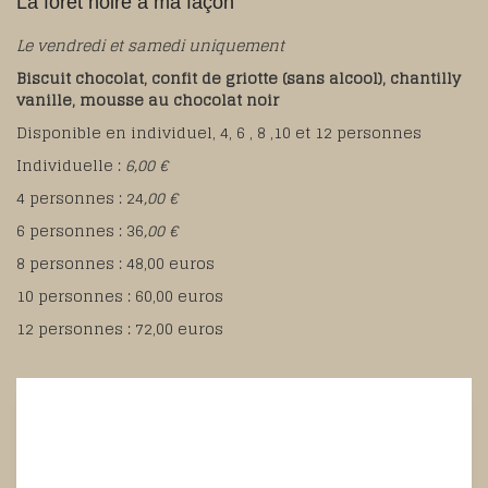
La forêt noire à ma façon
Le vendredi et samedi uniquement
Biscuit chocolat, confit de griotte (sans alcool), chantilly
vanille, mousse au chocolat noir
Disponible en individuel, 4, 6 , 8 ,10 et 12 personnes
Individuelle :
6,00 €
4 personnes : 24
,00 €
6 personnes : 36
,00 €
8 personnes : 48,00 euros
10 personnes : 60,00 euros
12 personnes : 72,00 euros