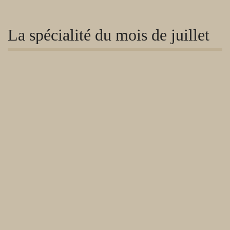
La spécialité du mois de juillet
Les horaires d’ouverture au public
Ouvert le vendredi et le samedi
de 8h00 à 19h00 sans interruption.
Le dimanche de 8h00 à 13h.
Adresse de la Pâtisserie
66, rue du Progrès
92700 Colombes
Tél : +33 (0)1 47 82 70 08
Les choux gourmands pistache fruits rouges