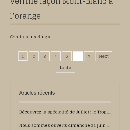
verrine façon Mont-Blanc à
l’orange
Continue reading
1
2
3
4
5
...
7
Next
Last »
Articles récents
Découvrez la spécialité de Juillet : le Tropique
Nous sommes ouverts dimanche 21 juin de 7h30 à 13h00 pour la fête des pères