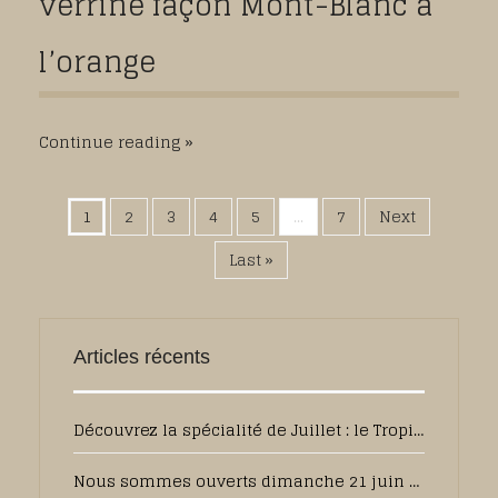
verrine façon Mont-Blanc à
l’orange
Continue reading
1
2
3
4
5
...
7
Next
Last »
Articles récents
Découvrez la spécialité de Juillet : le Tropique
Nous sommes ouverts dimanche 21 juin de 7h30 à 13h00 pour la fête des pères